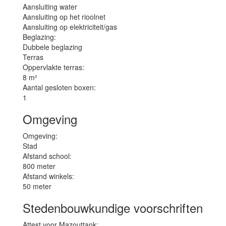
Aansluiting water
Aansluiting op het rioolnet
Aansluiting op elektriciteit/gas
Beglazing:
Dubbele beglazing
Terras
Oppervlakte terras:
8 m²
Aantal gesloten boxen:
1
Omgeving
Omgeving:
Stad
Afstand school:
800 meter
Afstand winkels:
50 meter
Stedenbouwkundige voorschriften
Attest voor Mazouttank: