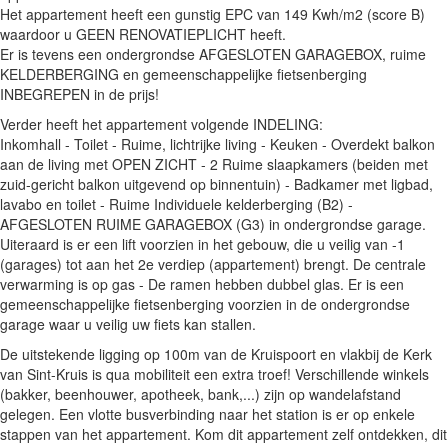
Het appartement heeft een gunstig EPC van 149 Kwh/m2 (score B)
waardoor u GEEN RENOVATIEPLICHT heeft.
Er is tevens een ondergrondse AFGESLOTEN GARAGEBOX, ruime
KELDERBERGING en gemeenschappelijke fietsenberging
INBEGREPEN in de prijs!
Verder heeft het appartement volgende INDELING:
Inkomhall - Toilet - Ruime, lichtrijke living - Keuken - Overdekt balkon
aan de living met OPEN ZICHT - 2 Ruime slaapkamers (beiden met
zuid-gericht balkon uitgevend op binnentuin) - Badkamer met ligbad,
lavabo en toilet - Ruime Individuele kelderberging (B2) -
AFGESLOTEN RUIME GARAGEBOX (G3) in ondergrondse garage.
Uiteraard is er een lift voorzien in het gebouw, die u veilig van -1
(garages) tot aan het 2e verdiep (appartement) brengt. De centrale
verwarming is op gas - De ramen hebben dubbel glas. Er is een
gemeenschappelijke fietsenberging voorzien in de ondergrondse
garage waar u veilig uw fiets kan stallen.
De uitstekende ligging op 100m van de Kruispoort en vlakbij de Kerk
van Sint-Kruis is qua mobiliteit een extra troef! Verschillende winkels
(bakker, beenhouwer, apotheek, bank,...) zijn op wandelafstand
gelegen. Een vlotte busverbinding naar het station is er op enkele
stappen van het appartement. Kom dit appartement zelf ontdekken, dit